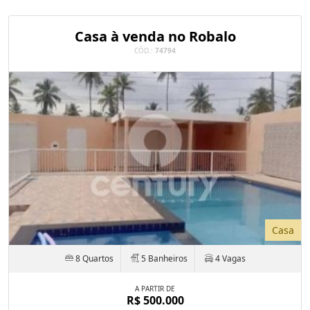
Casa à venda no Robalo
CÓD.:
74794
Casa
8 Quartos
5 Banheiros
4 Vagas
A PARTIR DE
R$ 500.000