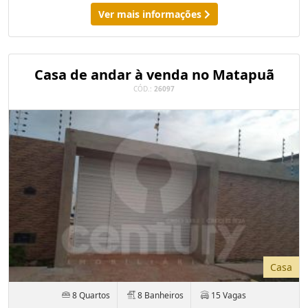
Ver mais informações
Casa de andar à venda no Matapuã
CÓD.:
26097
Casa
8 Quartos
8 Banheiros
15 Vagas