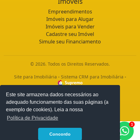
Imóveis
Empreendimentos
Imóveis para Alugar
Imóveis para Vender
Cadastre seu Imóvel
Simule seu Financiamento
© 2026. Todos os Direitos Reservados.
Site para Imobiliária
-
Sistema CRM para Imobiliária
-
Este site armazena dados necessários ao
adequado funcionamento das suas páginas (a
exemplo de cookies). Leia a nossa
Política de Privacidade
1
Concordo