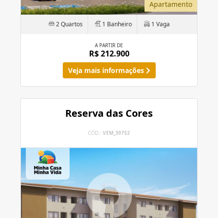
Apartamento
2 Quartos
1 Banheiro
1 Vaga
A PARTIR DE
R$ 212.900
Veja mais informações
Reserva das Cores
CÓD.:
VEM_39752