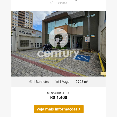
CÓD.:
236860
1 Banheiro
1 Vaga
28 m²
MENSALIDADES DE
R$ 1.400
Veja mais informações