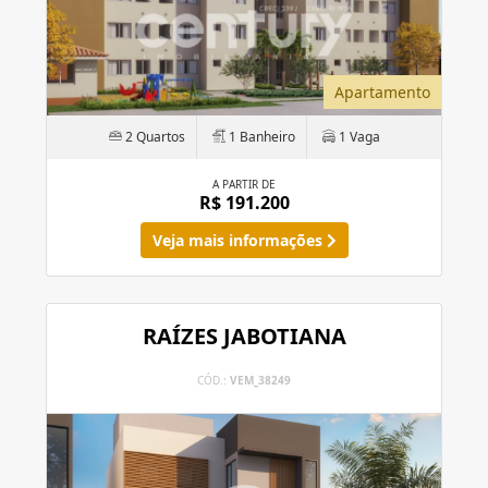
Apartamento
2 Quartos
1 Banheiro
1 Vaga
A PARTIR DE
R$ 191.200
Veja mais informações
RAÍZES JABOTIANA
CÓD.:
VEM_38249