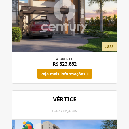
Casa
A PARTIR DE
R$ 523.682
Veja mais informações
VÉRTICE
CÓD.:
VEM_37385