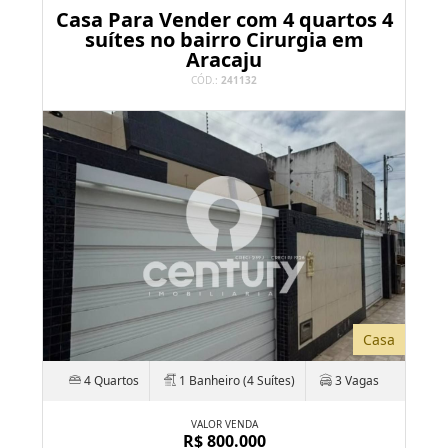
Casa Para Vender com 4 quartos 4
suítes no bairro Cirurgia em
Aracaju
CÓD.:
241132
Casa
4 Quartos
1 Banheiro (4 Suítes)
3 Vagas
VALOR VENDA
R$ 800.000