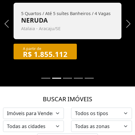
5 Quartos / Até 5 suítes Banheiros / 4 Vagas
NERUDA
Previous
Ne
Atalaia - Aracaju/SE
A partir de
R$ 1.855.112
BUSCAR IMÓVEIS